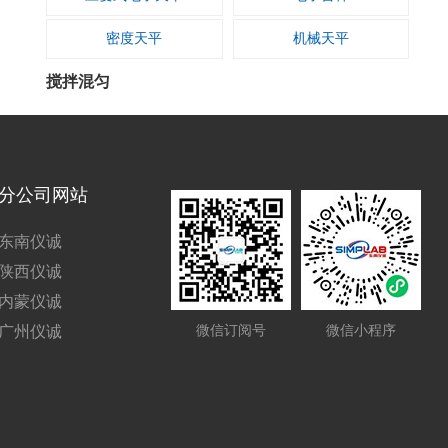
梅颖浦|meiyingpu
雷磁|lei-ci
密度天平
机械天平
六一|LIUYI
兰格|LONGER
搅拌混匀
菁海|JINGHAI
菁华|JINGHUA
磁力搅拌器
生化仪器
精宏|JINGHONG
嘉鹏|JIAPENG
粉碎机
摇瓶机
精科实业|JK
净信|Jingxin
分公司网站
小型振荡器
水浴振荡器/振荡水槽
恒平|SDPTOP
和泰|The Lab
东南仪诚
气浴振荡培养箱/摇床
试管混匀器
陕西仪诚
恒奥|tjhakj
沪析|HUXI
涡旋混匀器
拍打均质机
内蒙仪诚
弗鲁克|FLUKO
大龙|DLAB
广州仪诚
微信订阅号
微信小程序
超声波细胞粉碎机
研磨机
长城科工贸|Greatwall
昌吉|CHANGJI
分散乳化机/匀浆机
组织捣碎机
宾德|BINDER
博迅|Boxun
电动搅拌机
微孔板振荡器
标模|biaomo
奥豪斯|OHAUS