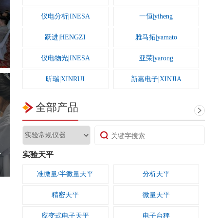
仪电分析|INESA
一恒|yiheng
跃进|HENGZI
雅马拓|yamato
仪电物光|INESA
亚荣|yarong
昕瑞|XINRUI
新嘉电子|XINJIA
新芝|SCIENTZ
湘仪|cence
全部产品
天美|Techcomp
赛多利斯|Sartorius
赛默飞世尔|Thermo
三信|SANXIN
西高校科研升级
实验天平
申安|SHENAN
司乐|SILE
准微量/半微量天平
分析天平
舒美|ks-csyq
其林贝尔|Kylin-Bell
精密天平
微量天平
青浦沪西|HuXi
普利赛斯|Precisa
应变式电子天平
电子台秤